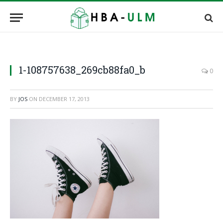
1-108757638_269cb88fa0_b
0
BY
JOS
ON
DECEMBER 17, 2013