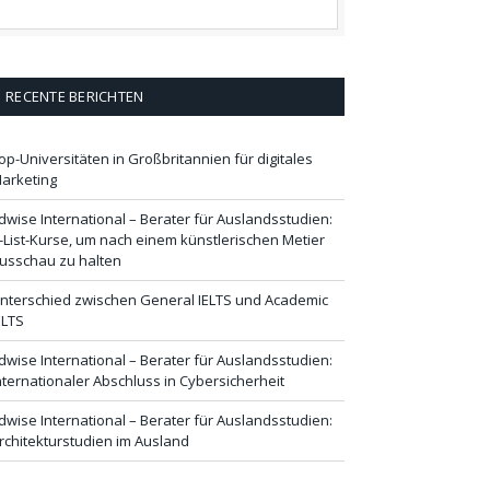
RECENTE BERICHTEN
op-Universitäten in Großbritannien für digitales
arketing
dwise International – Berater für Auslandsstudien:
-List-Kurse, um nach einem künstlerischen Metier
usschau zu halten
nterschied zwischen General IELTS und Academic
ELTS
dwise International – Berater für Auslandsstudien:
nternationaler Abschluss in Cybersicherheit
dwise International – Berater für Auslandsstudien:
rchitekturstudien im Ausland