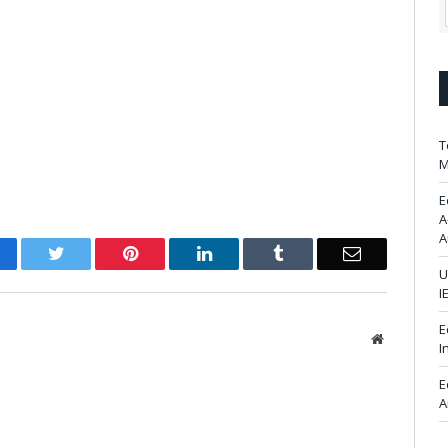
T
M
E
A
A
acebook
Twitter
Pinterest
LinkedIn
Tumblr
Email
U
I
E
Website
I
E
A