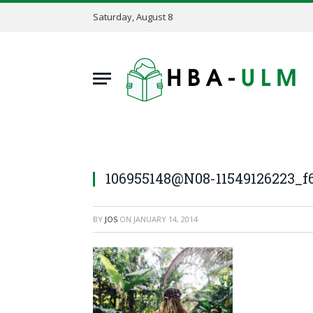
Saturday, August 8
106955148@N08-11549126223_
BY
JOS
ON
JANUARY 14, 2014