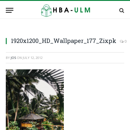
1920x1200_HD_Wallpaper_177_Zixpk
0
BY
JOS
ON
JULY 12, 2012