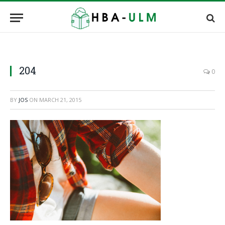
204
0
BY
JOS
ON
MARCH 21, 2015