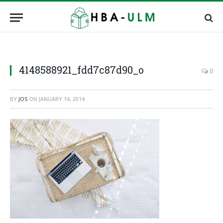
4148588921_fdd7c87d90_o
0
BY
JOS
ON
JANUARY 14, 2014