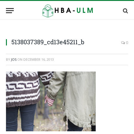
5138037389_cd13e45211_b
0
BY
JOS
ON
DECEMBER 16, 2013