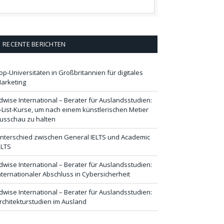
RECENTE BERICHTEN
op-Universitäten in Großbritannien für digitales
arketing
dwise International – Berater für Auslandsstudien:
-List-Kurse, um nach einem künstlerischen Metier
usschau zu halten
nterschied zwischen General IELTS und Academic
ELTS
dwise International – Berater für Auslandsstudien:
nternationaler Abschluss in Cybersicherheit
dwise International – Berater für Auslandsstudien:
rchitekturstudien im Ausland