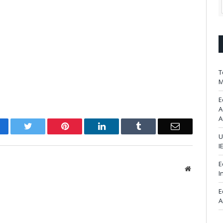
T
M
E
A
A
acebook
Twitter
Pinterest
LinkedIn
Tumblr
Email
U
I
E
Website
I
E
A