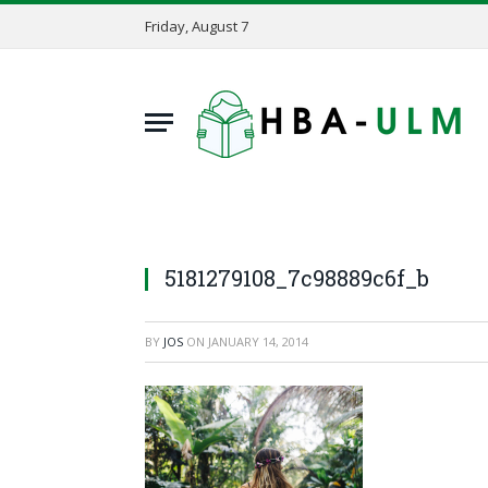
Friday, August 7
5181279108_7c98889c6f_b
BY
JOS
ON
JANUARY 14, 2014