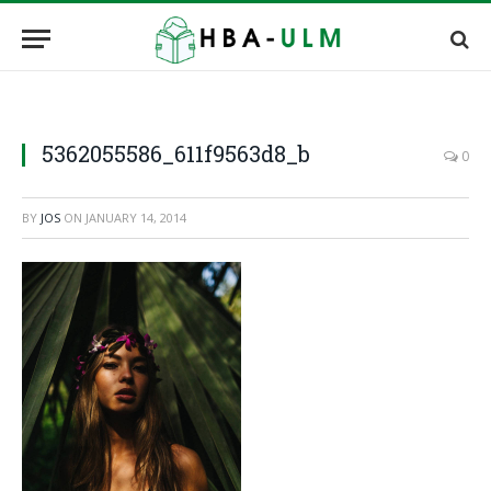
5362055586_611f9563d8_b
0
BY
JOS
ON
JANUARY 14, 2014