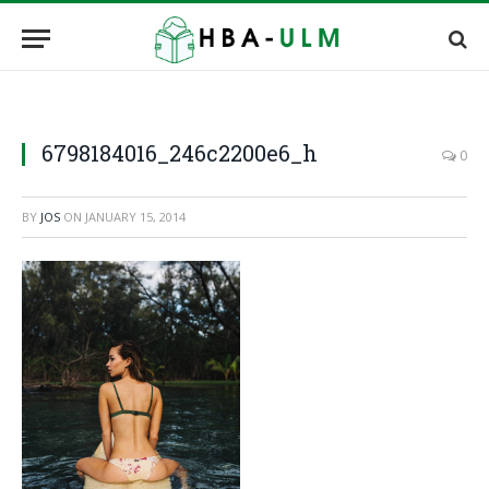
6798184016_246c2200e6_h
0
BY
JOS
ON
JANUARY 15, 2014