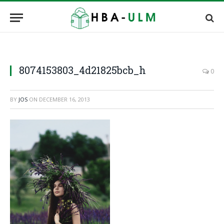
8074153803_4d21825bcb_h
0
BY
JOS
ON
DECEMBER 16, 2013