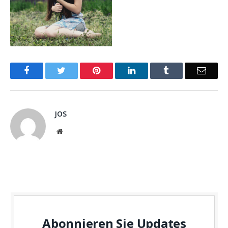
Facebook
Twitter
Pinterest
LinkedIn
Tumblr
Email
JOS
Website
Abonnieren Sie Updates