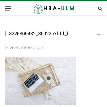
8225806482_86922c7bfd_b
0
BY
JOS
ON
DECEMBER 21, 2013