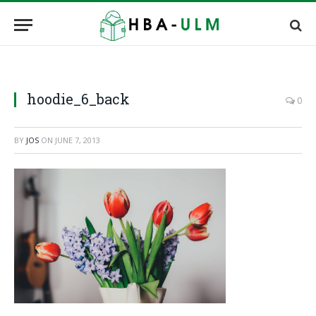
hoodie_6_back
0
BY
JOS
ON
JUNE 7, 2013