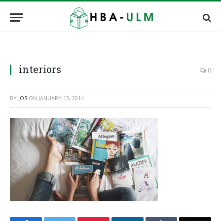
interiors
0
BY
JOS
ON
JANUARY 13, 2014