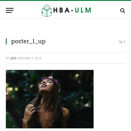
poster_1_up
0
BY
JOS
ON
JUNE 7, 2013