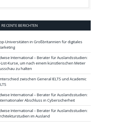
RECENTE BERICHTEN
op-Universitäten in Großbritannien für digitales
arketing
dwise International – Berater für Auslandsstudien:
-List-Kurse, um nach einem künstlerischen Metier
usschau zu halten
nterschied zwischen General IELTS und Academic
ELTS
dwise International – Berater für Auslandsstudien:
nternationaler Abschluss in Cybersicherheit
dwise International – Berater für Auslandsstudien:
rchitekturstudien im Ausland