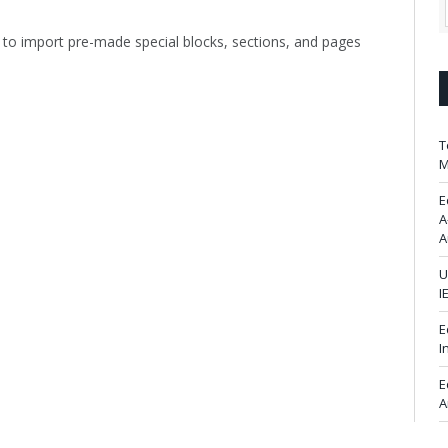
 to import pre-made special blocks, sections, and pages
T
M
E
A
A
U
I
E
I
E
A