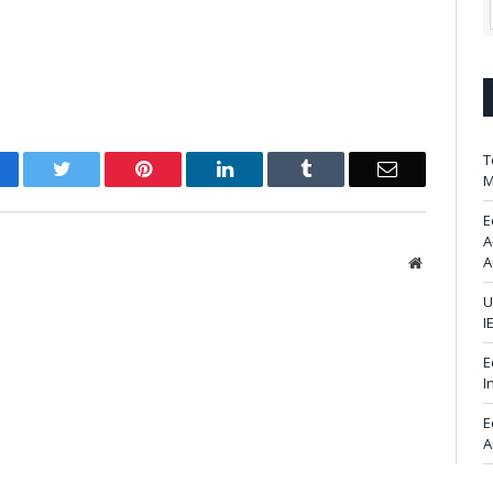
T
acebook
Twitter
Pinterest
LinkedIn
Tumblr
Email
M
E
A
A
Website
U
I
E
I
E
A