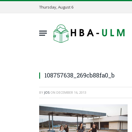
Thursday, August 6
108757638_269cb88fa0_b
BY
JOS
ON
DECEMBER 16, 2013