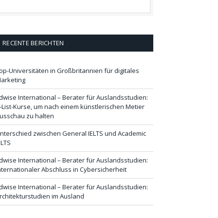
RECENTE BERICHTEN
op-Universitäten in Großbritannien für digitales
arketing
dwise International – Berater für Auslandsstudien:
-List-Kurse, um nach einem künstlerischen Metier
usschau zu halten
nterschied zwischen General IELTS und Academic
ELTS
dwise International – Berater für Auslandsstudien:
nternationaler Abschluss in Cybersicherheit
dwise International – Berater für Auslandsstudien:
rchitekturstudien im Ausland