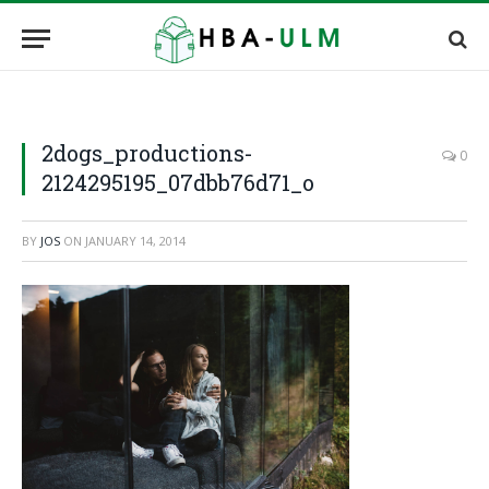
2dogs_productions-
0
2124295195_07dbb76d71_o
BY
JOS
ON
JANUARY 14, 2014