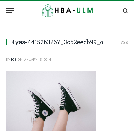
4yas-4415263267_3c62eecb99_o
0
BY
JOS
ON
JANUARY 13, 2014