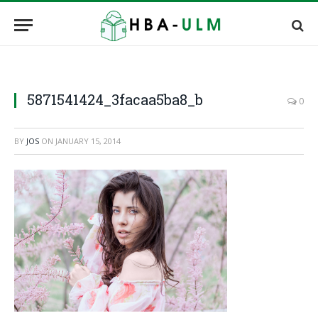
5871541424_3facaa5ba8_b
0
BY
JOS
ON
JANUARY 15, 2014