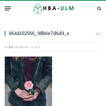
8644102566_98b6e7d6d9_o
0
BY
JOS
ON
JANUARY 14, 2014