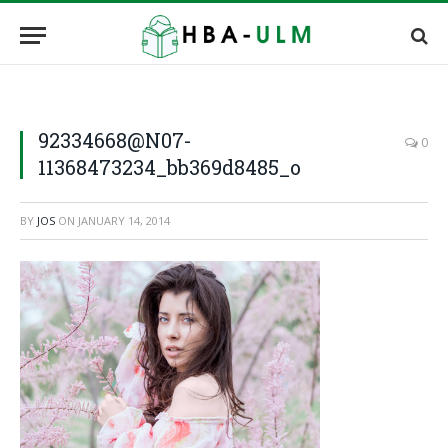
92334668@N07-
0
11368473234_bb369d8485_o
BY
JOS
ON
JANUARY 14, 2014