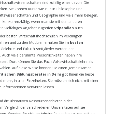
rtschaftswissenschaften sind zufällig eines davon. Die
nken. Sie können Kurse wie BSc in Philosophie und
aftswissenschaften und Geographie und viele mehr belegen.
ch konkurrenzfähig, wenn man sie mit den anderen
ein vielfältiges Angebot zugreifen
Stipendien
auch.
 der besten Wirtschaftshochschulen im Vereinigten
fahren und zu den Modulen erhalten Sie im
besten
 Gelehrte und Fakultätsmitglieder werden den
n. Auch viele berühmte Persönlichkeiten haben ihre
ssen. Dort können Sie das Fach Volkswirtschaftslehre als
wählen. Auf diese Weise können Sie einen gemeinsamen
itischen Bildungsberater in Delhi
gibt Ihnen die beste
d mehr, in allen Einzelheiten. Sie müssen sich nicht mit einer
n Informationen verwirren lassen.
nd die ultimativen Ressourcenanbieter in der
m Vergleich der verschiedenen Universitäten auf sie
ren. Wenden Sie sich an Admissify, das heute weltweit die