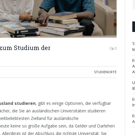
T
n zum Studium der
0
M
E
A
A
STUDIENORTE
U
I
E
usland studieren
, gibt es einige Optionen, die verfügbar
I
ächer, die Sie an ausländischen Universitäten studieren
E
itbeliebtesten Zielland für ausländische
A
ute keine so große Aufgabe sein, da Gelder und Darlehen
 Allerdings ist der Abschluss die richtige Universität. Sie