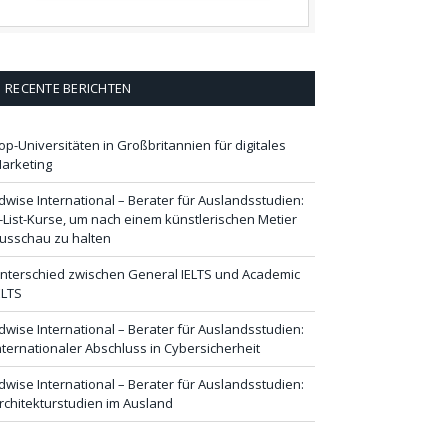
RECENTE BERICHTEN
op-Universitäten in Großbritannien für digitales
arketing
dwise International – Berater für Auslandsstudien:
-List-Kurse, um nach einem künstlerischen Metier
usschau zu halten
nterschied zwischen General IELTS und Academic
ELTS
dwise International – Berater für Auslandsstudien:
nternationaler Abschluss in Cybersicherheit
dwise International – Berater für Auslandsstudien:
rchitekturstudien im Ausland