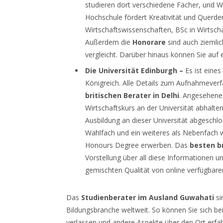
studieren dort verschiedene Fächer, und Wi
Hochschule fördert Kreativität und Querde
Wirtschaftswissenschaften, BSc in Wirtsch
Außerdem die
Honorare
sind auch ziemli
vergleicht. Darüber hinaus können Sie auf 
Die Universität Edinburgh –
Es ist eines
Königreich. Alle Details zum Aufnahmever
britischen Berater in Delhi
. Angesehene
Wirtschaftskurs an der Universität abhalte
Ausbildung an dieser Universität abgeschlo
Wahlfach und ein weiteres als Nebenfach 
Honours Degree erwerben. Das
besten br
Vorstellung über all diese Informationen un
gemischten Qualität von online verfügbare
Das
Studienberater im Ausland Guwahati
si
Bildungsbranche weltweit. So können Sie sich bei
verlassen und andere Aspekte über den Ort erfah