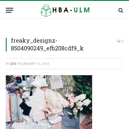
freaky_designz-
0
8504090249_efb208cdf9_k
BY
JOS
ON
JANUARY 15, 2014