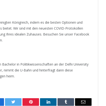
einigten Königreich, indem es die besten Optionen und
s bietet. Wir sind mit den neuesten COVID-Protokollen
hung Ihres idealen Zuhauses. Besuchen Sie unser Facebook
n.
nen Bachelor in Politikwissenschaften an der Delhi University
 er, nimmt die U-Bahn und hinterfragt dann diese
ngen heim.
acebook
Twitter
Pinterest
LinkedIn
Tumblr
Email