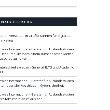
RECENTE BERICHTEN
op-Universitäten in Großbritannien für digitales
arketing
dwise International – Berater für Auslandsstudien:
-List-Kurse, um nach einem künstlerischen Metier
usschau zu halten
nterschied zwischen General IELTS und Academic
ELTS
dwise International – Berater für Auslandsstudien:
nternationaler Abschluss in Cybersicherheit
dwise International – Berater für Auslandsstudien:
rchitekturstudien im Ausland