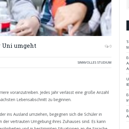
T
r Uni umgeht
0
M
E
SINNVOLLES STUDIUM
A
A
U
I
iere voranzutreiben. Jedes Jahr verlässt eine große Anzahl
E
nächsten Lebensabschnitt zu beginnen.
I
E
der ins Ausland umziehen, begegnen sich die Schüler in
A
 der vertrauten Umgebung ihres Zuhauses sind. Es kann
wohnheiten und in bestimmten Situationen an die Sprache